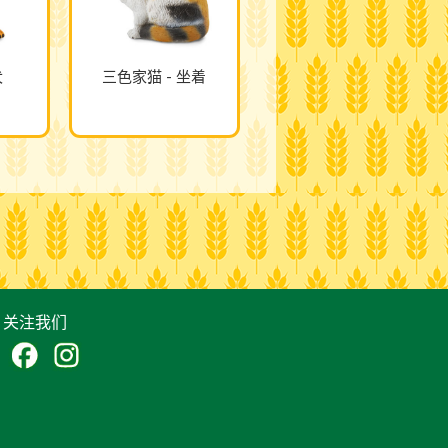
犬
三色家猫 - 坐着
关注我们