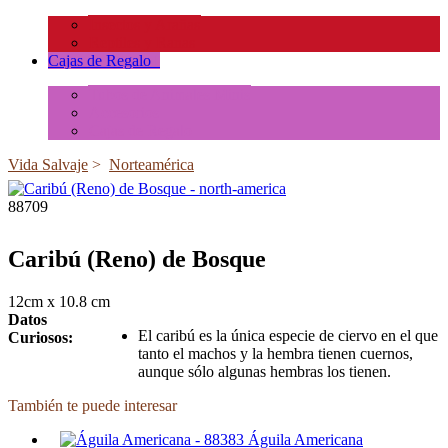
Insectos y Arañas
Reptiles y Ranas
Cajas de Regalo
+
Tubos de Animales Minis
Accesorios
Cajas de Regalo
Vida Salvaje
>
Norteamérica
88709
Caribú (Reno) de Bosque
12cm x 10.8 cm
Datos
El caribú es la única especie de ciervo en el que
Curiosos:
tanto el machos y la hembra tienen cuernos,
aunque sólo algunas hembras los tienen.
También te puede interesar
Águila Americana