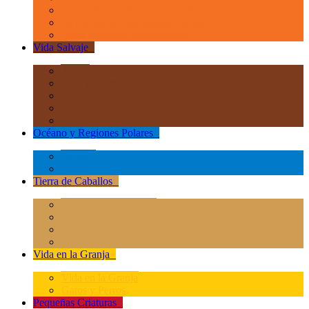
La Era de los Dinosauios 1:40
La Era de los Dinosauios Popular
Otros Animales Prehistóricos
Vida Salvaje
+
África
Asia y Australasia
Europa
Norteamérica
Sudeamérica
Océano y Regiones Polares
+
Océano
Regiones Polares
Tierra de Caballos
+
Caballos Deluxe 1:12
Caballos 1:20
Magical Horses
Rider & Accessories
Vida en la Granja
+
Vida en la Granja
Gatos y Perros
Pequeñas Criaturas
+