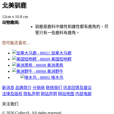
北美驯鹿
12cm x 10.8 cm
动物趣闻:
驯鹿是鹿科中雄性和雌性都有鹿角的，尽
管只有一些鹿科有鹿角。
您可能还喜欢…
加拿大马鹿
美国短吻鳄
美洲黑熊
美洲野牛
啄木鸟
新消息
品牌简介
分销商
联络我们
讯息回馈及建议
法律及版权
隐私声明
网站声明
网站地图
内部电邮
关注我们
© 2026 CollectA. All rights reserved.