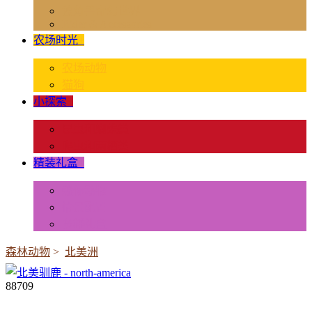
独角兽奇幻世界
Rider & Accessories
农场时光
+
农场动物
猫狗
小探索
+
昆虫和蜘蛛类
爬虫和两栖类
精装礼盒
+
迷你动物
情景配置
多样礼盒
森林动物
>
北美洲
88709