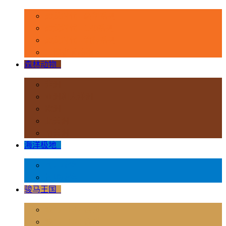
恐龙时代 - 豪华系列
恐龙时代 - 1:40系列
恐龙时代 - 流行系列
其他史前动物
森林动物
+
非洲
亚洲和大洋洲
欧洲
北美洲
南美洲
海洋极地
+
海洋动物
极地动物
骏马王国
+
骏马 - 1:12 系列
骏马 - 1:20 系列