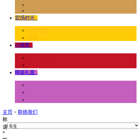
独角兽奇幻世界
Rider & Accessories
农场时光
+
农场动物
猫狗
小探索
+
昆虫和蜘蛛类
爬虫和两栖类
精装礼盒
+
迷你动物
情景配置
多样礼盒
主页
>
联络我们
称
谓
*