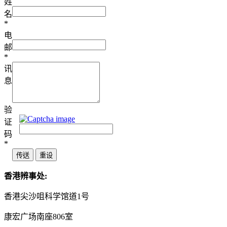
姓
名
*
电
邮
*
讯
息
验
证
码
*
香港辨事处:
香港尖沙咀科学馆道1号
康宏广场南座806室