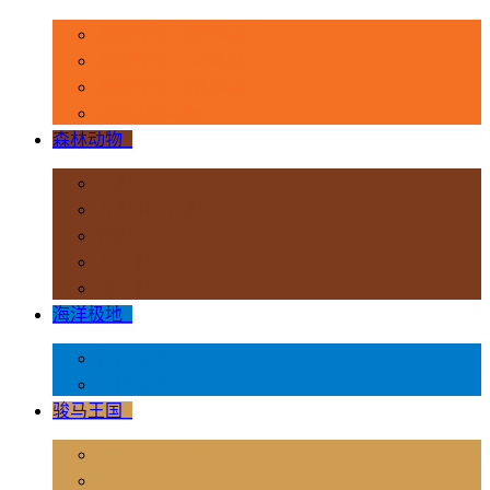
恐龙时代 - 豪华系列
恐龙时代 - 1:40系列
恐龙时代 - 流行系列
其他史前动物
森林动物
+
非洲
亚洲和大洋洲
欧洲
北美洲
南美洲
海洋极地
+
海洋动物
极地动物
骏马王国
+
骏马 - 1:12 系列
骏马 - 1:20 系列