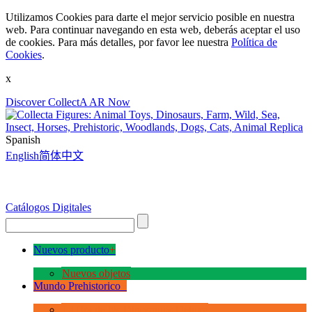
Utilizamos Cookies para darte el mejor servicio posible en nuestra
web. Para continuar navegando en esta web, deberás aceptar el uso
de cookies. Para más detalles, por favor lee nuestra
Política de
Cookies
.
x
Discover CollectA AR Now
Spanish
English
简体中文
Catálogos Digitales
Nuevos producto
+
Nuevos objetos
Mundo Prehistorico
+
La Era de los Dinosauios Deluxe