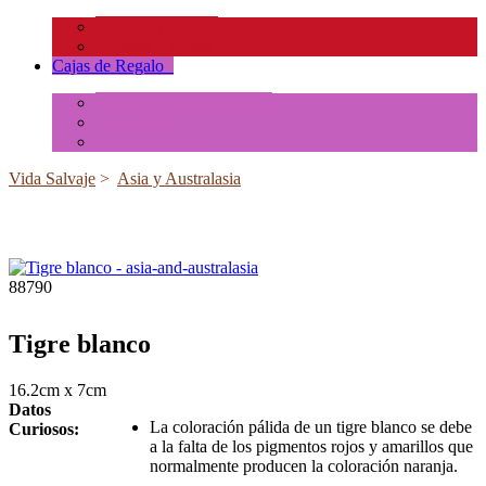
Insectos y Arañas
Reptiles y Ranas
Cajas de Regalo
+
Tubos de Animales Minis
Accesorios
Cajas de Regalo
Vida Salvaje
>
Asia y Australasia
88790
Tigre blanco
16.2cm x 7cm
Datos
La coloración pálida de un tigre blanco se debe
Curiosos:
a la falta de los pigmentos rojos y amarillos que
normalmente producen la coloración naranja.