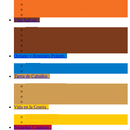
La Era de los Dinosauios 1:40
La Era de los Dinosauios Popular
Otros Animales Prehistóricos
Vida Salvaje
+
África
Asia y Australasia
Europa
Norteamérica
Sudeamérica
Océano y Regiones Polares
+
Océano
Regiones Polares
Tierra de Caballos
+
Caballos Deluxe 1:12
Caballos 1:20
Magical Horses
Rider & Accessories
Vida en la Granja
+
Vida en la Granja
Gatos y Perros
Pequeñas Criaturas
+