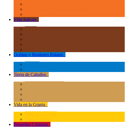
La Era de los Dinosauios 1:40
La Era de los Dinosauios Popular
Otros Animales Prehistóricos
Vida Salvaje
+
África
Asia y Australasia
Europa
Norteamérica
Sudeamérica
Océano y Regiones Polares
+
Océano
Regiones Polares
Tierra de Caballos
+
Caballos Deluxe 1:12
Caballos 1:20
Magical Horses
Rider & Accessories
Vida en la Granja
+
Vida en la Granja
Gatos y Perros
Pequeñas Criaturas
+