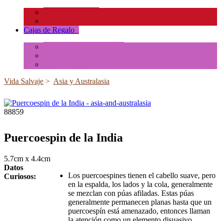
Insectos y Arañas
Reptiles y Ranas
Cajas de Regalo
+
Tubos de Animales Minis
Accesorios
Cajas de Regalo
Vida Salvaje
>
Asia y Australasia
88859
Puercoespin de la India
5.7cm x 4.4cm
Datos
Los puercoespines tienen el cabello suave, pero
Curiosos:
en la espalda, los lados y la cola, generalmente
se mezclan con púas afiladas. Estas púas
generalmente permanecen planas hasta que un
puercoespín está amenazado, entonces llaman
la atención como un elemento disuasivo