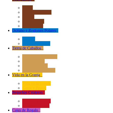
África
Asia y Australasia
Europa
Norteamérica
Sudeamérica
Océano y Regiones Polares
+
Océano
Regiones Polares
Tierra de Caballos
+
Caballos Deluxe 1:12
Caballos 1:20
Magical Horses
Rider & Accessories
Vida en la Granja
+
Vida en la Granja
Gatos y Perros
Pequeñas Criaturas
+
Insectos y Arañas
Reptiles y Ranas
Cajas de Regalo
+