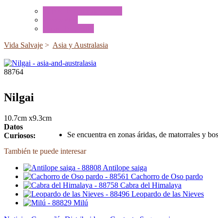
Tubos de Animales Minis
Accesorios
Cajas de Regalo
Vida Salvaje
>
Asia y Australasia
88764
Nilgai
10.7cm x9.3cm
Datos
Se encuentra en zonas áridas, de matorrales y bos
Curiosos:
También te puede interesar
Antilope saiga
Cachorro de Oso pardo
Cabra del Himalaya
Leopardo de las Nieves
Milú