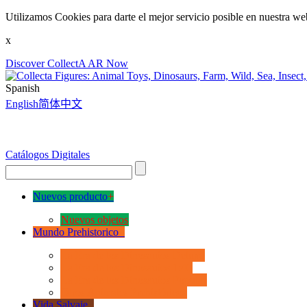
Utilizamos Cookies para darte el mejor servicio posible en nuestra we
x
Discover CollectA AR Now
Spanish
English
简体中文
Catálogos Digitales
Nuevos producto
+
Nuevos objetos
Mundo Prehistorico
+
La Era de los Dinosauios Deluxe
La Era de los Dinosauios 1:40
La Era de los Dinosauios Popular
Otros Animales Prehistóricos
Vida Salvaje
+