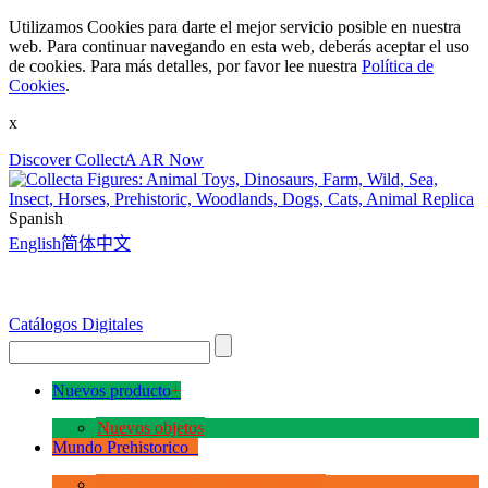
Utilizamos Cookies para darte el mejor servicio posible en nuestra
web. Para continuar navegando en esta web, deberás aceptar el uso
de cookies. Para más detalles, por favor lee nuestra
Política de
Cookies
.
x
Discover CollectA AR Now
Spanish
English
简体中文
Catálogos Digitales
Nuevos producto
+
Nuevos objetos
Mundo Prehistorico
+
La Era de los Dinosauios Deluxe