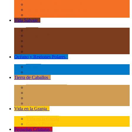
La Era de los Dinosauios 1:40
La Era de los Dinosauios Popular
Otros Animales Prehistóricos
Vida Salvaje
+
África
Asia y Australasia
Europa
Norteamérica
Sudeamérica
Océano y Regiones Polares
+
Océano
Regiones Polares
Tierra de Caballos
+
Caballos Deluxe 1:12
Caballos 1:20
Magical Horses
Rider & Accessories
Vida en la Granja
+
Vida en la Granja
Gatos y Perros
Pequeñas Criaturas
+