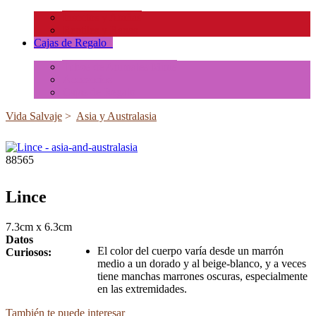
Insectos y Arañas
Reptiles y Ranas
Cajas de Regalo
+
Tubos de Animales Minis
Accesorios
Cajas de Regalo
Vida Salvaje
>
Asia y Australasia
88565
Lince
7.3cm x 6.3cm
Datos
El color del cuerpo varía desde un marrón
Curiosos:
medio a un dorado y al beige-blanco, y a veces
tiene manchas marrones oscuras, especialmente
en las extremidades.
También te puede interesar