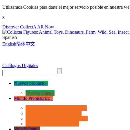
Utilizamos Cookies para darte el mejor servicio posible en nuestra we
x
Discover CollectA AR Now
Spanish
English
简体中文
Catálogos Digitales
Nuevos producto
+
Nuevos objetos
Mundo Prehistorico
+
La Era de los Dinosauios Deluxe
La Era de los Dinosauios 1:40
La Era de los Dinosauios Popular
Otros Animales Prehistóricos
Vida Salvaje
+