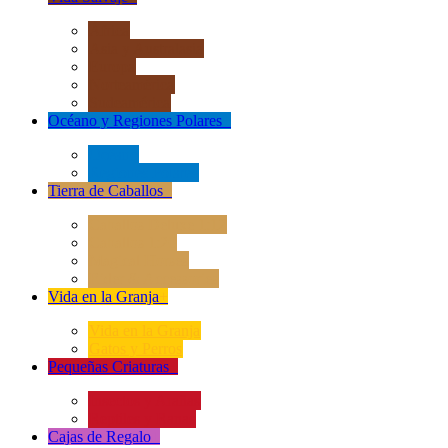
África
Asia y Australasia
Europa
Norteamérica
Sudeamérica
Océano y Regiones Polares
+
Océano
Regiones Polares
Tierra de Caballos
+
Caballos Deluxe 1:12
Caballos 1:20
Magical Horses
Rider & Accessories
Vida en la Granja
+
Vida en la Granja
Gatos y Perros
Pequeñas Criaturas
+
Insectos y Arañas
Reptiles y Ranas
Cajas de Regalo
+