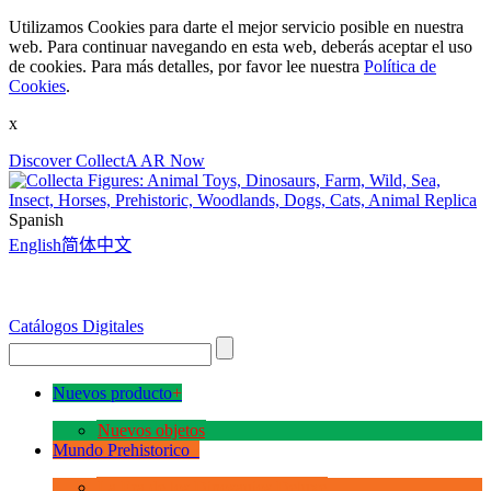
Utilizamos Cookies para darte el mejor servicio posible en nuestra
web. Para continuar navegando en esta web, deberás aceptar el uso
de cookies. Para más detalles, por favor lee nuestra
Política de
Cookies
.
x
Discover CollectA AR Now
Spanish
English
简体中文
Catálogos Digitales
Nuevos producto
+
Nuevos objetos
Mundo Prehistorico
+
La Era de los Dinosauios Deluxe