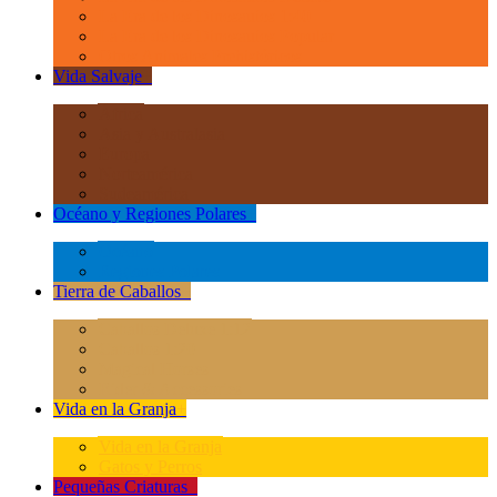
La Era de los Dinosauios 1:40
La Era de los Dinosauios Popular
Otros Animales Prehistóricos
Vida Salvaje
+
África
Asia y Australasia
Europa
Norteamérica
Sudeamérica
Océano y Regiones Polares
+
Océano
Regiones Polares
Tierra de Caballos
+
Caballos Deluxe 1:12
Caballos 1:20
Magical Horses
Rider & Accessories
Vida en la Granja
+
Vida en la Granja
Gatos y Perros
Pequeñas Criaturas
+