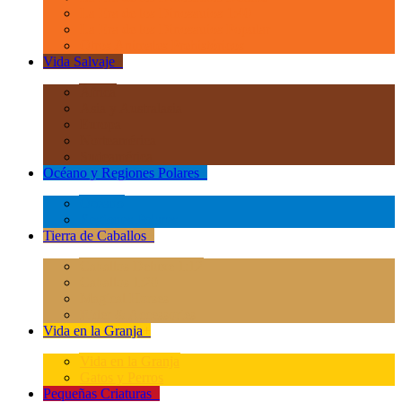
La Era de los Dinosauios 1:40
La Era de los Dinosauios Popular
Otros Animales Prehistóricos
Vida Salvaje
+
África
Asia y Australasia
Europa
Norteamérica
Sudeamérica
Océano y Regiones Polares
+
Océano
Regiones Polares
Tierra de Caballos
+
Caballos Deluxe 1:12
Caballos 1:20
Magical Horses
Rider & Accessories
Vida en la Granja
+
Vida en la Granja
Gatos y Perros
Pequeñas Criaturas
+