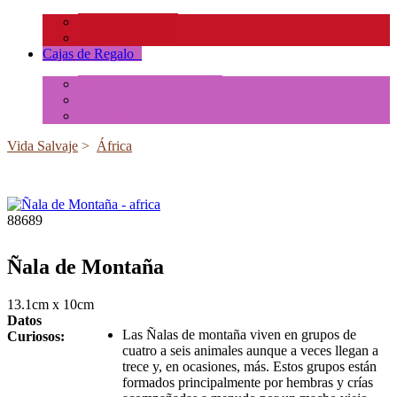
Insectos y Arañas
Reptiles y Ranas
Cajas de Regalo
+
Tubos de Animales Minis
Accesorios
Cajas de Regalo
Vida Salvaje
>
África
88689
Ñala de Montaña
13.1cm x 10cm
Datos
Las Ñalas de montaña viven en grupos de
Curiosos:
cuatro a seis animales aunque a veces llegan a
trece y, en ocasiones, más. Estos grupos están
formados principalmente por hembras y crías