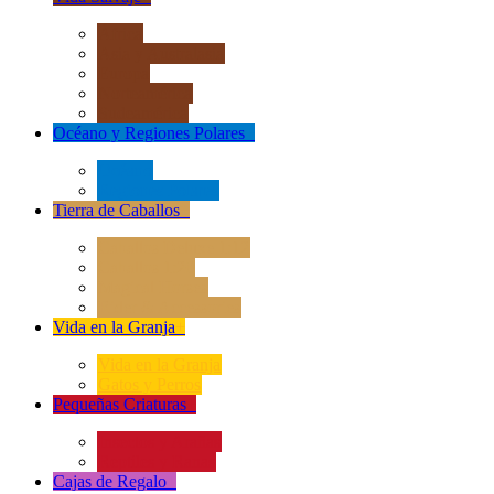
África
Asia y Australasia
Europa
Norteamérica
Sudeamérica
Océano y Regiones Polares
+
Océano
Regiones Polares
Tierra de Caballos
+
Caballos Deluxe 1:12
Caballos 1:20
Magical Horses
Rider & Accessories
Vida en la Granja
+
Vida en la Granja
Gatos y Perros
Pequeñas Criaturas
+
Insectos y Arañas
Reptiles y Ranas
Cajas de Regalo
+