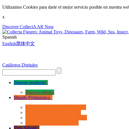
Utilizamos Cookies para darte el mejor servicio posible en nuestra we
x
Discover CollectA AR Now
Spanish
English
简体中文
Catálogos Digitales
Nuevos producto
+
Nuevos objetos
Mundo Prehistorico
+
La Era de los Dinosauios Deluxe
La Era de los Dinosauios 1:40
La Era de los Dinosauios Popular
Otros Animales Prehistóricos
Vida Salvaje
+