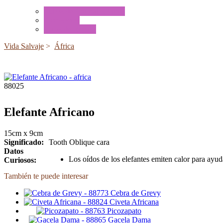
Tubos de Animales Minis
Accesorios
Cajas de Regalo
Vida Salvaje
>
África
88025
Elefante Africano
15cm x 9cm
Significado:
Tooth Oblique cara
Datos
Los oídos de los elefantes emiten calor para ayud
Curiosos:
También te puede interesar
Cebra de Grevy
Civeta Africana
Picozapato
Gacela Dama