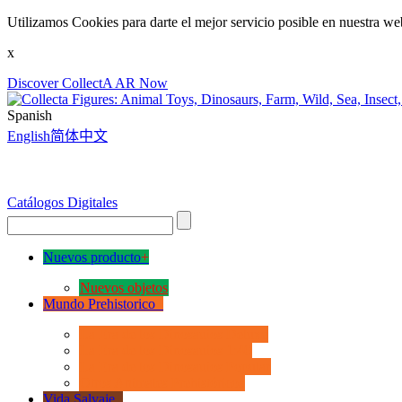
Utilizamos Cookies para darte el mejor servicio posible en nuestra we
x
Discover CollectA AR Now
Spanish
English
简体中文
Catálogos Digitales
Nuevos producto
+
Nuevos objetos
Mundo Prehistorico
+
La Era de los Dinosauios Deluxe
La Era de los Dinosauios 1:40
La Era de los Dinosauios Popular
Otros Animales Prehistóricos
Vida Salvaje
+