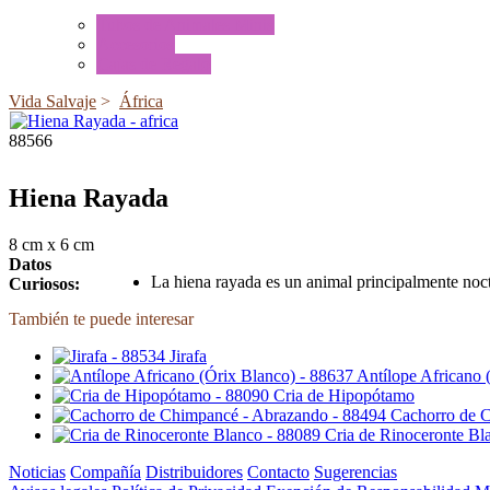
Tubos de Animales Minis
Accesorios
Cajas de Regalo
Vida Salvaje
>
África
88566
Hiena Rayada
8 cm x 6 cm
Datos
La hiena rayada es un animal principalmente noct
Curiosos:
También te puede interesar
Jirafa
Antílope Africano 
Cria de Hipopótamo
Cachorro de 
Cria de Rinoceronte Bl
Noticias
Compañía
Distribuidores
Contacto
Sugerencias