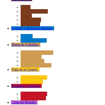
África
Asia y Australasia
Europa
Norteamérica
Sudeamérica
Océano y Regiones Polares
+
Océano
Regiones Polares
Tierra de Caballos
+
Caballos Deluxe 1:12
Caballos 1:20
Magical Horses
Rider & Accessories
Vida en la Granja
+
Vida en la Granja
Gatos y Perros
Pequeñas Criaturas
+
Insectos y Arañas
Reptiles y Ranas
Cajas de Regalo
+