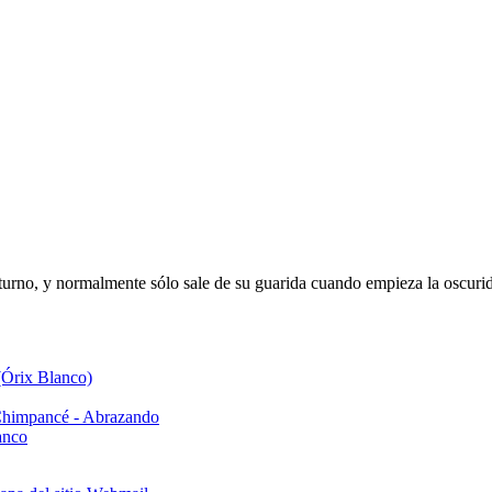
urno, y normalmente sólo sale de su guarida cuando empieza la oscurid
(Órix Blanco)
Chimpancé - Abrazando
anco