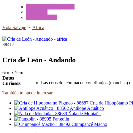
Tubos de Animales Minis
Accesorios
Cajas de Regalo
Vida Salvaje
>
África
88417
Cría de León - Andando
6cm x 5cm
Datos
Las crías de león nacen con dibujos (manchas) d
Curiosos:
También te puede interesar
Cría de Hipopótamo P
Antílope Acuático
Ñala de Montaña
Pangolín
Chimpancé Macho