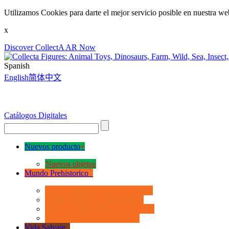
Utilizamos Cookies para darte el mejor servicio posible en nuestra we
x
Discover CollectA AR Now
Spanish
English
简体中文
Catálogos Digitales
Nuevos producto
+
Nuevos objetos
Mundo Prehistorico
+
La Era de los Dinosauios Deluxe
La Era de los Dinosauios 1:40
La Era de los Dinosauios Popular
Otros Animales Prehistóricos
Vida Salvaje
+