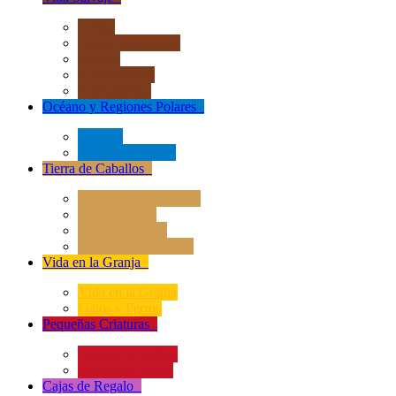
África
Asia y Australasia
Europa
Norteamérica
Sudeamérica
Océano y Regiones Polares
+
Océano
Regiones Polares
Tierra de Caballos
+
Caballos Deluxe 1:12
Caballos 1:20
Magical Horses
Rider & Accessories
Vida en la Granja
+
Vida en la Granja
Gatos y Perros
Pequeñas Criaturas
+
Insectos y Arañas
Reptiles y Ranas
Cajas de Regalo
+