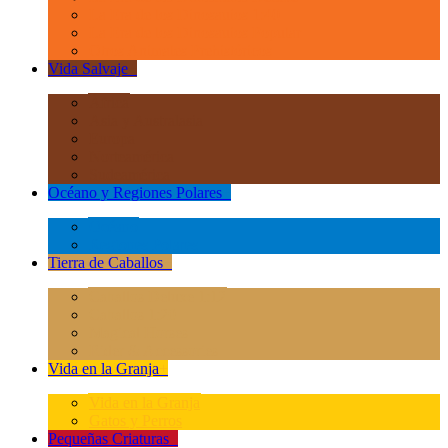
La Era de los Dinosauios 1:40
La Era de los Dinosauios Popular
Otros Animales Prehistóricos
Vida Salvaje
+
África
Asia y Australasia
Europa
Norteamérica
Sudeamérica
Océano y Regiones Polares
+
Océano
Regiones Polares
Tierra de Caballos
+
Caballos Deluxe 1:12
Caballos 1:20
Magical Horses
Rider & Accessories
Vida en la Granja
+
Vida en la Granja
Gatos y Perros
Pequeñas Criaturas
+