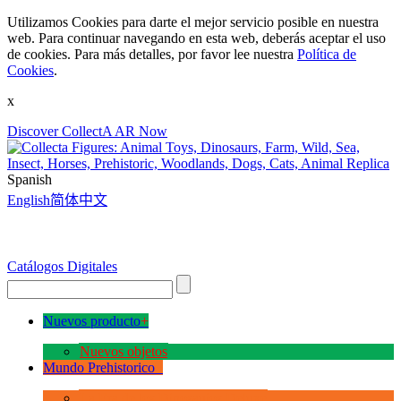
Utilizamos Cookies para darte el mejor servicio posible en nuestra
web. Para continuar navegando en esta web, deberás aceptar el uso
de cookies. Para más detalles, por favor lee nuestra
Política de
Cookies
.
x
Discover CollectA AR Now
Spanish
English
简体中文
Catálogos Digitales
Nuevos producto
+
Nuevos objetos
Mundo Prehistorico
+
La Era de los Dinosauios Deluxe