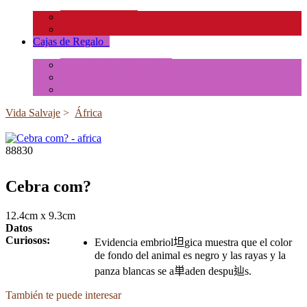
Insectos y Arañas
Reptiles y Ranas
Cajas de Regalo
+
Tubos de Animales Minis
Accesorios
Cajas de Regalo
Vida Salvaje
>
África
88830
Cebra com?
12.4cm x 9.3cm
Datos
Curiosos:
Evidencia embriol坦gica muestra que el color
de fondo del animal es negro y las rayas y la
panza blancas se a単aden despu辿s.
También te puede interesar