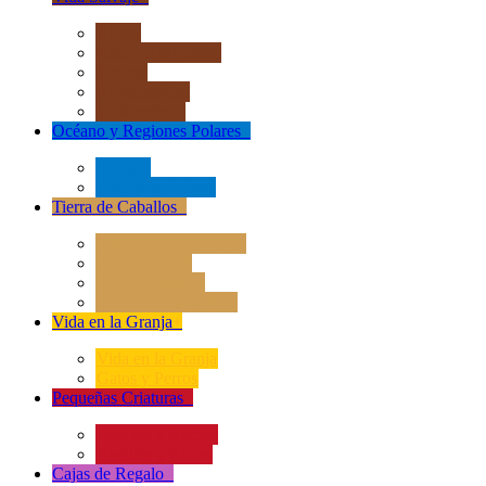
África
Asia y Australasia
Europa
Norteamérica
Sudeamérica
Océano y Regiones Polares
+
Océano
Regiones Polares
Tierra de Caballos
+
Caballos Deluxe 1:12
Caballos 1:20
Magical Horses
Rider & Accessories
Vida en la Granja
+
Vida en la Granja
Gatos y Perros
Pequeñas Criaturas
+
Insectos y Arañas
Reptiles y Ranas
Cajas de Regalo
+