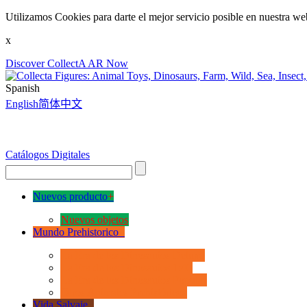
Utilizamos Cookies para darte el mejor servicio posible en nuestra we
x
Discover CollectA AR Now
Spanish
English
简体中文
Catálogos Digitales
Nuevos producto
+
Nuevos objetos
Mundo Prehistorico
+
La Era de los Dinosauios Deluxe
La Era de los Dinosauios 1:40
La Era de los Dinosauios Popular
Otros Animales Prehistóricos
Vida Salvaje
+