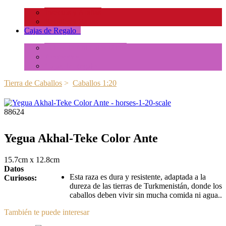
Insectos y Arañas
Reptiles y Ranas
Cajas de Regalo
+
Tubos de Animales Minis
Accesorios
Cajas de Regalo
Tierra de Caballos
>
Caballos 1:20
88624
Yegua Akhal-Teke Color Ante
15.7cm x 12.8cm
Datos
Esta raza es dura y resistente, adaptada a la
Curiosos:
dureza de las tierras de Turkmenistán, donde los
caballos deben vivir sin mucha comida ni agua..
También te puede interesar