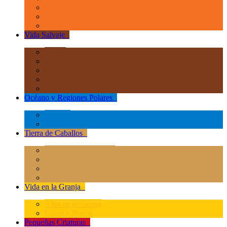
La Era de los Dinosauios 1:40
La Era de los Dinosauios Popular
Otros Animales Prehistóricos
Vida Salvaje
+
África
Asia y Australasia
Europa
Norteamérica
Sudeamérica
Océano y Regiones Polares
+
Océano
Regiones Polares
Tierra de Caballos
+
Caballos Deluxe 1:12
Caballos 1:20
Magical Horses
Rider & Accessories
Vida en la Granja
+
Vida en la Granja
Gatos y Perros
Pequeñas Criaturas
+