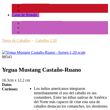
Insectos y Arañas
Reptiles y Ranas
Cajas de Regalo
+
Tubos de Animales Minis
Accesorios
Cajas de Regalo
Tierra de Caballos
>
Caballos 1:20
88543
Yegua Mustang Castaño-Ruano
16.3cm x 12.2 cm
Datos
Los indios americanos integraron
Curiosos:
inmediatamente el uso del caballo en sus
costumbres. Entre las tribus nativas de América
del Norte más capaces de criar esta raza de
caballos destacan los comanches, los shoshones