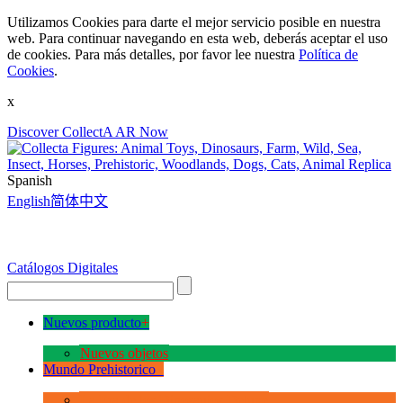
Utilizamos Cookies para darte el mejor servicio posible en nuestra
web. Para continuar navegando en esta web, deberás aceptar el uso
de cookies. Para más detalles, por favor lee nuestra
Política de
Cookies
.
x
Discover CollectA AR Now
Spanish
English
简体中文
Catálogos Digitales
Nuevos producto
+
Nuevos objetos
Mundo Prehistorico
+
La Era de los Dinosauios Deluxe