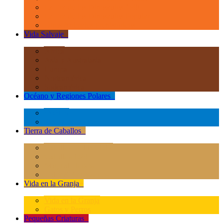
La Era de los Dinosauios 1:40
La Era de los Dinosauios Popular
Otros Animales Prehistóricos
Vida Salvaje
+
África
Asia y Australasia
Europa
Norteamérica
Sudeamérica
Océano y Regiones Polares
+
Océano
Regiones Polares
Tierra de Caballos
+
Caballos Deluxe 1:12
Caballos 1:20
Magical Horses
Rider & Accessories
Vida en la Granja
+
Vida en la Granja
Gatos y Perros
Pequeñas Criaturas
+