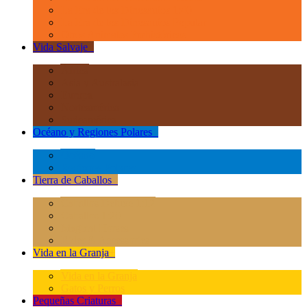
La Era de los Dinosauios 1:40
La Era de los Dinosauios Popular
Otros Animales Prehistóricos
Vida Salvaje
+
África
Asia y Australasia
Europa
Norteamérica
Sudeamérica
Océano y Regiones Polares
+
Océano
Regiones Polares
Tierra de Caballos
+
Caballos Deluxe 1:12
Caballos 1:20
Magical Horses
Rider & Accessories
Vida en la Granja
+
Vida en la Granja
Gatos y Perros
Pequeñas Criaturas
+