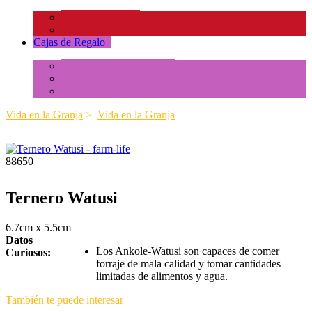
Insectos y Arañas
Reptiles y Ranas
Cajas de Regalo
+
Tubos de Animales Minis
Accesorios
Cajas de Regalo
Vida en la Granja
>
Vida en la Granja
88650
Ternero Watusi
6.7cm x 5.5cm
Datos
Los Ankole-Watusi son capaces de comer
Curiosos:
forraje de mala calidad y tomar cantidades
limitadas de alimentos y agua.
También te puede interesar