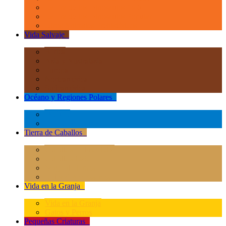
La Era de los Dinosauios 1:40
La Era de los Dinosauios Popular
Otros Animales Prehistóricos
Vida Salvaje
+
África
Asia y Australasia
Europa
Norteamérica
Sudeamérica
Océano y Regiones Polares
+
Océano
Regiones Polares
Tierra de Caballos
+
Caballos Deluxe 1:12
Caballos 1:20
Magical Horses
Rider & Accessories
Vida en la Granja
+
Vida en la Granja
Gatos y Perros
Pequeñas Criaturas
+