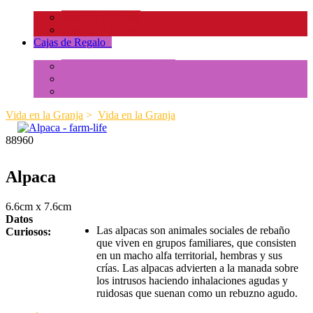
Insectos y Arañas
Reptiles y Ranas
Cajas de Regalo
+
Tubos de Animales Minis
Accesorios
Cajas de Regalo
Vida en la Granja
>
Vida en la Granja
88960
Alpaca
6.6cm x 7.6cm
Datos
Las alpacas son animales sociales de rebaño
Curiosos:
que viven en grupos familiares, que consisten
en un macho alfa territorial, hembras y sus
crías. Las alpacas advierten a la manada sobre
los intrusos haciendo inhalaciones agudas y
ruidosas que suenan como un rebuzno agudo.