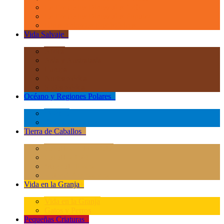
La Era de los Dinosauios 1:40
La Era de los Dinosauios Popular
Otros Animales Prehistóricos
Vida Salvaje
+
África
Asia y Australasia
Europa
Norteamérica
Sudeamérica
Océano y Regiones Polares
+
Océano
Regiones Polares
Tierra de Caballos
+
Caballos Deluxe 1:12
Caballos 1:20
Magical Horses
Rider & Accessories
Vida en la Granja
+
Vida en la Granja
Gatos y Perros
Pequeñas Criaturas
+