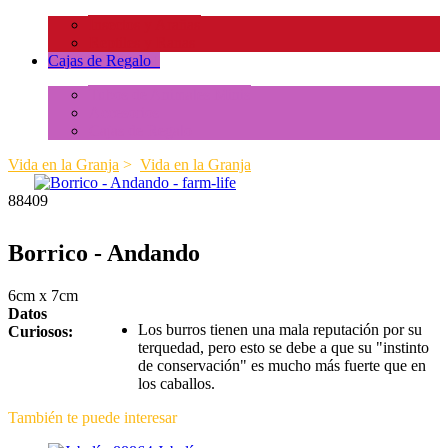
Insectos y Arañas
Reptiles y Ranas
Cajas de Regalo
+
Tubos de Animales Minis
Accesorios
Cajas de Regalo
Vida en la Granja
>
Vida en la Granja
88409
Borrico - Andando
6cm x 7cm
Datos
Los burros tienen una mala reputación por su
Curiosos:
terquedad, pero esto se debe a que su "instinto
de conservación" es mucho más fuerte que en
los caballos.
También te puede interesar