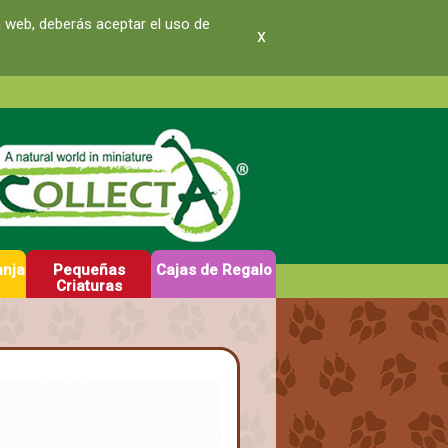
a web, deberás aceptar el uso de
x
anja
Pequeñas
Cajas de Regalo
Criaturas