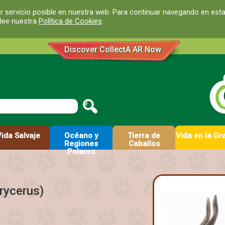
r servicio posible en nuestra web. Para continuar navegando en est
 lee nuestra
Política de Cookies
.
Discover CollectA AR Now
Vida Salvaje
Océano y
Tierra de
Vida en la Gr
Regiones
Caballos
Polares
rycerus)