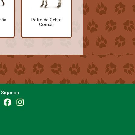
aña
Potro de Cebra
Común
Síganos