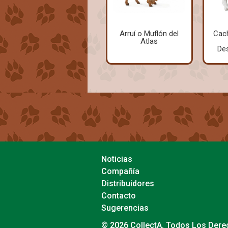
Arruí o Muflón del
Cac
Atlas
De
Noticias
Compañía
Distribuidores
Contacto
Sugerencias
© 2026 CollectA. Todos Los Der