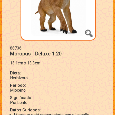
88736
Moropus - Deluxe 1:20
13.1cm x 13.3cm
Dieta:
Herbívoro
Período:
Mioceno
Significado:
Pie Lento
Datos Curiosos:
Moropus está emparentado con el caballo