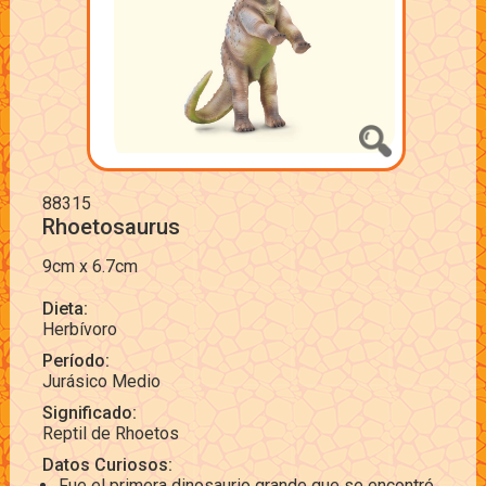
88315
Rhoetosaurus
9cm x 6.7cm
Dieta:
Herbívoro
Período:
Jurásico Medio
Significado:
Reptil de Rhoetos
Datos Curiosos:
Fue el primera dinosaurio grande que se encontró