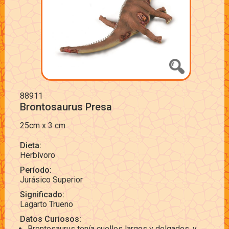
88911
Brontosaurus Presa
25cm x 3 cm
Dieta:
Herbívoro
Período:
Jurásico Superior
Significado:
Lagarto Trueno
Datos Curiosos:
Brontosaurus tenía cuellos largos y delgados, y