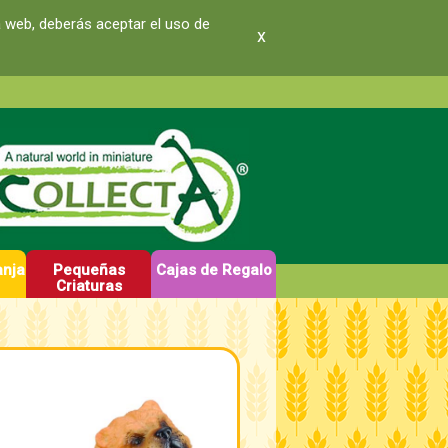
a web, deberás aceptar el uso de
x
anja
Pequeñas
Cajas de Regalo
Criaturas