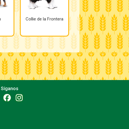
n
Collie de la Frontera
Síganos