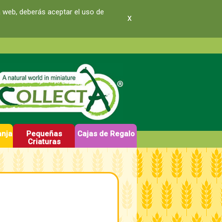
a web, deberás aceptar el uso de
x
anja
Pequeñas
Cajas de Regalo
Criaturas