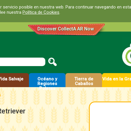
r servicio posible en nuestra web. Para continuar navegando en est
 lee nuestra
Política de Cookies
.
Discover CollectA AR Now
Vida Salvaje
Océano y
Tierra de
Vida en la Gr
Regiones
Caballos
Polares
s
etriever