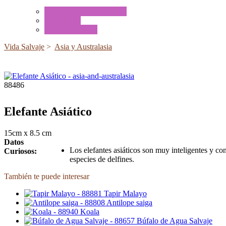
Tubos de Animales Minis
Accesorios
Cajas de Regalo
Vida Salvaje
>
Asia y Australasia
88486
Elefante Asiático
15cm x 8.5 cm
Datos
Los elefantes asiáticos son muy inteligentes y c
Curiosos:
especies de delfines.
También te puede interesar
Tapir Malayo
Antilope saiga
Koala
Búfalo de Agua Salvaje