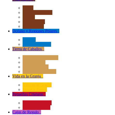
África
Asia y Australasia
Europa
Norteamérica
Sudeamérica
Océano y Regiones Polares
+
Océano
Regiones Polares
Tierra de Caballos
+
Caballos Deluxe 1:12
Caballos 1:20
Magical Horses
Rider & Accessories
Vida en la Granja
+
Vida en la Granja
Gatos y Perros
Pequeñas Criaturas
+
Insectos y Arañas
Reptiles y Ranas
Cajas de Regalo
+