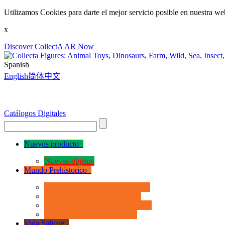
Utilizamos Cookies para darte el mejor servicio posible en nuestra we
x
Discover CollectA AR Now
Spanish
English
简体中文
Catálogos Digitales
Nuevos producto
+
Nuevos objetos
Mundo Prehistorico
+
La Era de los Dinosauios Deluxe
La Era de los Dinosauios 1:40
La Era de los Dinosauios Popular
Otros Animales Prehistóricos
Vida Salvaje
+