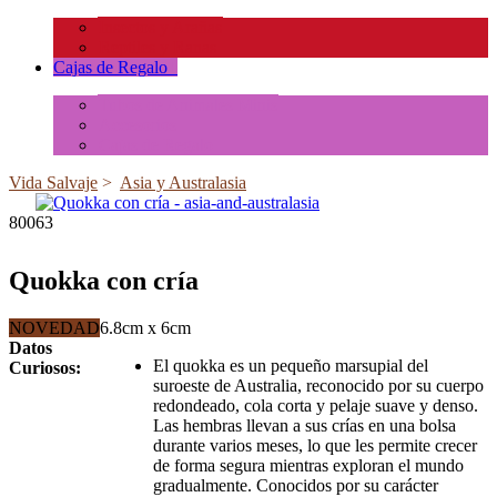
Insectos y Arañas
Reptiles y Ranas
Cajas de Regalo
+
Tubos de Animales Minis
Accesorios
Cajas de Regalo
Vida Salvaje
>
Asia y Australasia
80063
Quokka con cría
NOVEDAD
6.8cm x 6cm
Datos
El quokka es un pequeño marsupial del
Curiosos:
suroeste de Australia, reconocido por su cuerpo
redondeado, cola corta y pelaje suave y denso.
Las hembras llevan a sus crías en una bolsa
durante varios meses, lo que les permite crecer
de forma segura mientras exploran el mundo
gradualmente. Conocidos por su carácter