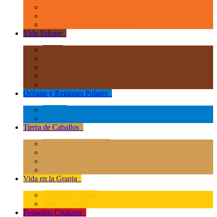
La Era de los Dinosauios 1:40
La Era de los Dinosauios Popular
Otros Animales Prehistóricos
Vida Salvaje
+
África
Asia y Australasia
Europa
Norteamérica
Sudeamérica
Océano y Regiones Polares
+
Océano
Regiones Polares
Tierra de Caballos
+
Caballos Deluxe 1:12
Caballos 1:20
Magical Horses
Rider & Accessories
Vida en la Granja
+
Vida en la Granja
Gatos y Perros
Pequeñas Criaturas
+