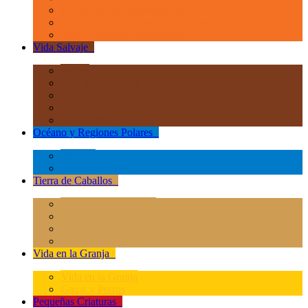
La Era de los Dinosauios 1:40
La Era de los Dinosauios Popular
Otros Animales Prehistóricos
Vida Salvaje
+
África
Asia y Australasia
Europa
Norteamérica
Sudeamérica
Océano y Regiones Polares
+
Océano
Regiones Polares
Tierra de Caballos
+
Caballos Deluxe 1:12
Caballos 1:20
Magical Horses
Rider & Accessories
Vida en la Granja
+
Vida en la Granja
Gatos y Perros
Pequeñas Criaturas
+