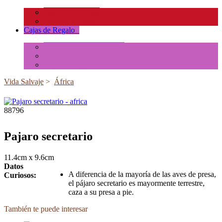
Insectos y Arañas
Reptiles y Ranas
Cajas de Regalo
+
Tubos de Animales Minis
Accesorios
Cajas de Regalo
Vida Salvaje
>
África
88796
Pajaro secretario
11.4cm x 9.6cm
Datos
A diferencia de la mayoría de las aves de presa,
Curiosos:
el pájaro secretario es mayormente terrestre,
caza a su presa a pie.
También te puede interesar