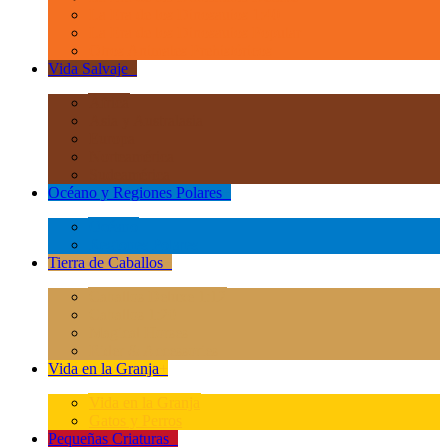
La Era de los Dinosauios 1:40
La Era de los Dinosauios Popular
Otros Animales Prehistóricos
Vida Salvaje
+
África
Asia y Australasia
Europa
Norteamérica
Sudeamérica
Océano y Regiones Polares
+
Océano
Regiones Polares
Tierra de Caballos
+
Caballos Deluxe 1:12
Caballos 1:20
Magical Horses
Rider & Accessories
Vida en la Granja
+
Vida en la Granja
Gatos y Perros
Pequeñas Criaturas
+