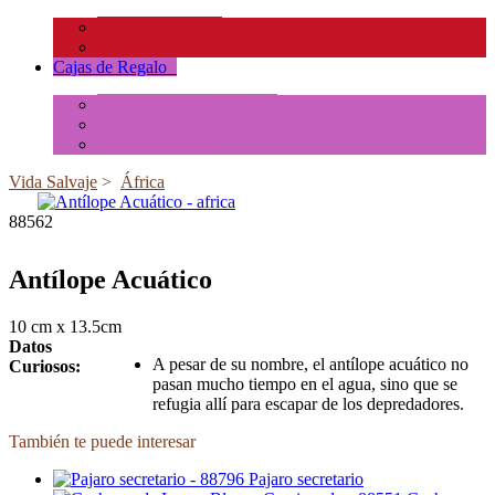
Insectos y Arañas
Reptiles y Ranas
Cajas de Regalo
+
Tubos de Animales Minis
Accesorios
Cajas de Regalo
Vida Salvaje
>
África
88562
Antílope Acuático
10 cm x 13.5cm
Datos
A pesar de su nombre, el antílope acuático no
Curiosos:
pasan mucho tiempo en el agua, sino que se
refugia allí para escapar de los depredadores.
También te puede interesar
Pajaro secretario