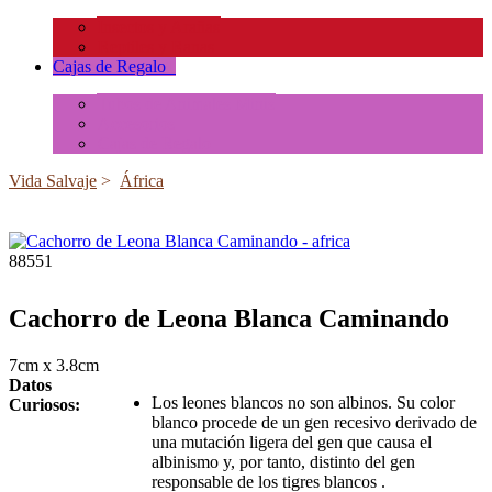
Insectos y Arañas
Reptiles y Ranas
Cajas de Regalo
+
Tubos de Animales Minis
Accesorios
Cajas de Regalo
Vida Salvaje
>
África
88551
Cachorro de Leona Blanca Caminando
7cm x 3.8cm
Datos
Los leones blancos no son albinos. Su color
Curiosos:
blanco procede de un gen recesivo derivado de
una mutación ligera del gen que causa el
albinismo y, por tanto, distinto del gen
responsable de los tigres blancos .