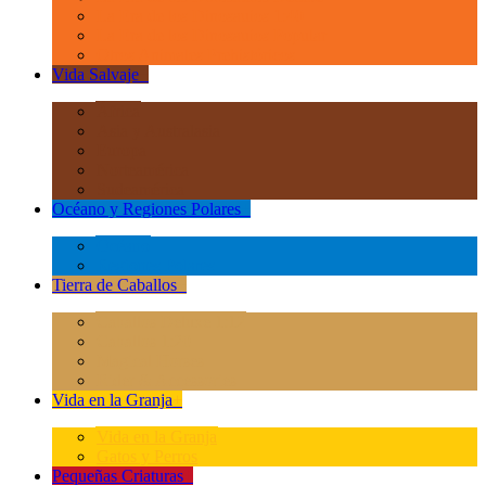
La Era de los Dinosauios 1:40
La Era de los Dinosauios Popular
Otros Animales Prehistóricos
Vida Salvaje
+
África
Asia y Australasia
Europa
Norteamérica
Sudeamérica
Océano y Regiones Polares
+
Océano
Regiones Polares
Tierra de Caballos
+
Caballos Deluxe 1:12
Caballos 1:20
Magical Horses
Rider & Accessories
Vida en la Granja
+
Vida en la Granja
Gatos y Perros
Pequeñas Criaturas
+