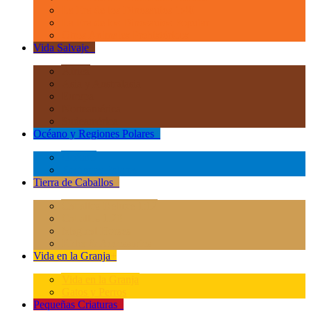
La Era de los Dinosauios 1:40
La Era de los Dinosauios Popular
Otros Animales Prehistóricos
Vida Salvaje
+
África
Asia y Australasia
Europa
Norteamérica
Sudeamérica
Océano y Regiones Polares
+
Océano
Regiones Polares
Tierra de Caballos
+
Caballos Deluxe 1:12
Caballos 1:20
Magical Horses
Rider & Accessories
Vida en la Granja
+
Vida en la Granja
Gatos y Perros
Pequeñas Criaturas
+