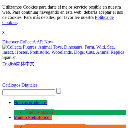
Utilizamos Cookies para darte el mejor servicio posible en nuestra
web. Para continuar navegando en esta web, deberás aceptar el uso
de cookies. Para más detalles, por favor lee nuestra
Política de
Cookies
.
x
Discover CollectA AR Now
Spanish
English
简体中文
Catálogos Digitales
Nuevos producto
+
Nuevos objetos
Mundo Prehistorico
+
La Era de los Dinosauios Deluxe