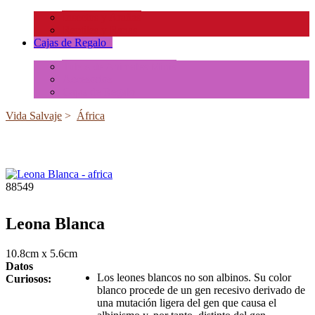
Insectos y Arañas
Reptiles y Ranas
Cajas de Regalo
+
Tubos de Animales Minis
Accesorios
Cajas de Regalo
Vida Salvaje
>
África
88549
Leona Blanca
10.8cm x 5.6cm
Datos
Los leones blancos no son albinos. Su color
Curiosos:
blanco procede de un gen recesivo derivado de
una mutación ligera del gen que causa el