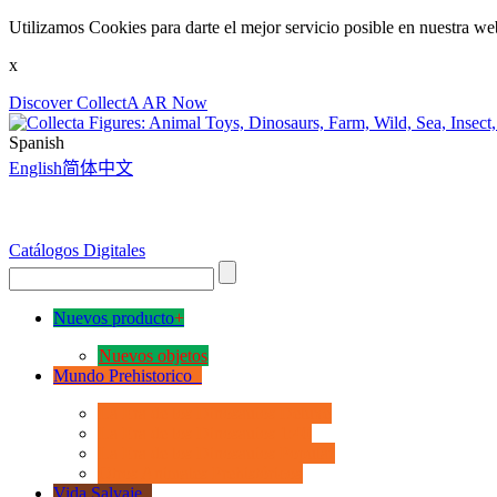
Utilizamos Cookies para darte el mejor servicio posible en nuestra we
x
Discover CollectA AR Now
Spanish
English
简体中文
Catálogos Digitales
Nuevos producto
+
Nuevos objetos
Mundo Prehistorico
+
La Era de los Dinosauios Deluxe
La Era de los Dinosauios 1:40
La Era de los Dinosauios Popular
Otros Animales Prehistóricos
Vida Salvaje
+