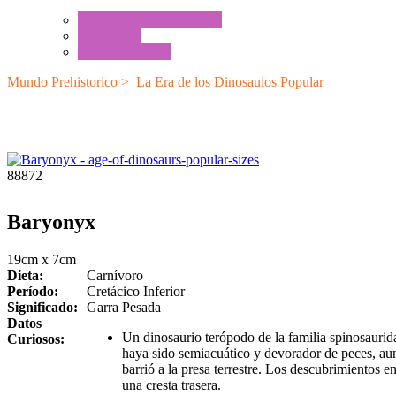
Tubos de Animales Minis
Accesorios
Cajas de Regalo
Mundo Prehistorico
>
La Era de los Dinosauios Popular
88872
Baryonyx
19cm x 7cm
Dieta:
Carnívoro
Período:
Cretácico Inferior
Significado:
Garra Pesada
Datos
Un dinosaurio terópodo de la familia spinosauri
Curiosos:
haya sido semiacuático y devorador de peces, au
barrió a la presa terrestre. Los descubrimientos 
una cresta trasera.