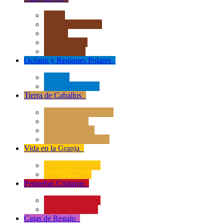
África
Asia y Australasia
Europa
Norteamérica
Sudeamérica
Océano y Regiones Polares
+
Océano
Regiones Polares
Tierra de Caballos
+
Caballos Deluxe 1:12
Caballos 1:20
Magical Horses
Rider & Accessories
Vida en la Granja
+
Vida en la Granja
Gatos y Perros
Pequeñas Criaturas
+
Insectos y Arañas
Reptiles y Ranas
Cajas de Regalo
+