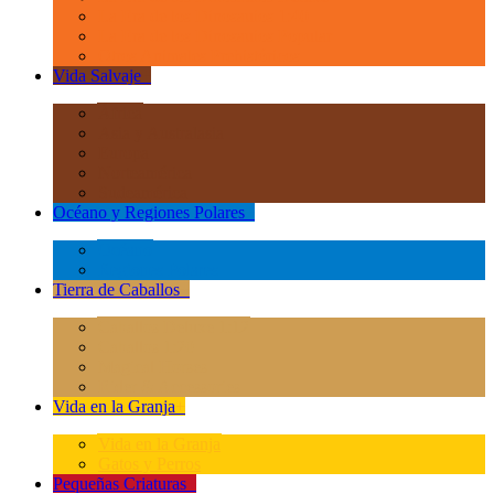
La Era de los Dinosauios 1:40
La Era de los Dinosauios Popular
Otros Animales Prehistóricos
Vida Salvaje
+
África
Asia y Australasia
Europa
Norteamérica
Sudeamérica
Océano y Regiones Polares
+
Océano
Regiones Polares
Tierra de Caballos
+
Caballos Deluxe 1:12
Caballos 1:20
Magical Horses
Rider & Accessories
Vida en la Granja
+
Vida en la Granja
Gatos y Perros
Pequeñas Criaturas
+