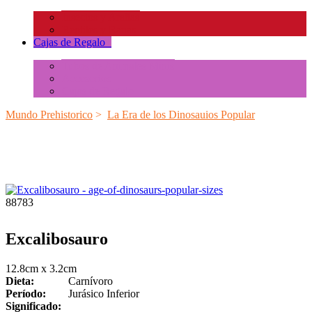
Insectos y Arañas
Reptiles y Ranas
Cajas de Regalo
+
Tubos de Animales Minis
Accesorios
Cajas de Regalo
Mundo Prehistorico
>
La Era de los Dinosauios Popular
88783
Excalibosauro
12.8cm x 3.2cm
Dieta:
Carnívoro
Período:
Jurásico Inferior
Significado: