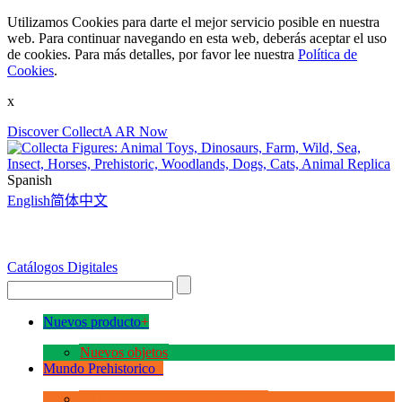
Utilizamos Cookies para darte el mejor servicio posible en nuestra
web. Para continuar navegando en esta web, deberás aceptar el uso
de cookies. Para más detalles, por favor lee nuestra
Política de
Cookies
.
x
Discover CollectA AR Now
Spanish
English
简体中文
Catálogos Digitales
Nuevos producto
+
Nuevos objetos
Mundo Prehistorico
+
La Era de los Dinosauios Deluxe