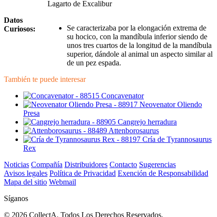
Lagarto de Excalibur
Datos
Se caracterizaba por la elongación extrema de
Curiosos:
su hocico, con la mandíbula inferior siendo de
unos tres cuartos de la longitud de la mandíbula
superior, dándole al animal un aspecto similar al
de un pez espada.
También te puede interesar
Concavenator
Neovenator Oliendo
Presa
Cangrejo herradura
Attenborosaurus
Cría de Tyrannosaurus
Rex
Noticias
Compañía
Distribuidores
Contacto
Sugerencias
Avisos legales
Política de Privacidad
Exención de Responsabilidad
Mapa del sitio
Webmail
Síganos
© 2026 CollectA. Todos Los Derechos Reservados.