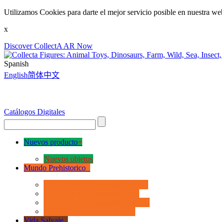
Utilizamos Cookies para darte el mejor servicio posible en nuestra we
x
Discover CollectA AR Now
Spanish
English
简体中文
Catálogos Digitales
Nuevos producto
+
Nuevos objetos
Mundo Prehistorico
+
La Era de los Dinosauios Deluxe
La Era de los Dinosauios 1:40
La Era de los Dinosauios Popular
Otros Animales Prehistóricos
Vida Salvaje
+