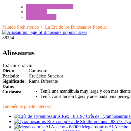
Tubos de Animales Minis
Accesorios
Cajas de Regalo
Mundo Prehistorico
>
La Era de los Dinosauios Popular
88254
Aliosaurus
15.5cm x 5.5cm
Dieta:
Carnívoro
Período:
Cretácico Superior
Significado:
Rama Diferente
Datos
Tenía una mandíbula muy larga y con mas dientes
Curiosos:
Tenía constitución ligera y adecuada para persegu
También te puede interesar
Cría de Tyrannosaurus 
Tyr
Megalosaurus Al Acecho