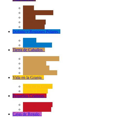
África
Asia y Australasia
Europa
Norteamérica
Sudeamérica
Océano y Regiones Polares
+
Océano
Regiones Polares
Tierra de Caballos
+
Caballos Deluxe 1:12
Caballos 1:20
Magical Horses
Rider & Accessories
Vida en la Granja
+
Vida en la Granja
Gatos y Perros
Pequeñas Criaturas
+
Insectos y Arañas
Reptiles y Ranas
Cajas de Regalo
+