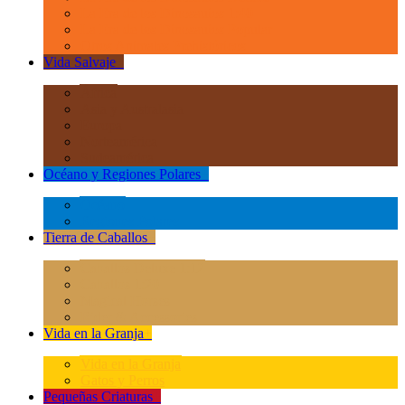
La Era de los Dinosauios 1:40
La Era de los Dinosauios Popular
Otros Animales Prehistóricos
Vida Salvaje
+
África
Asia y Australasia
Europa
Norteamérica
Sudeamérica
Océano y Regiones Polares
+
Océano
Regiones Polares
Tierra de Caballos
+
Caballos Deluxe 1:12
Caballos 1:20
Magical Horses
Rider & Accessories
Vida en la Granja
+
Vida en la Granja
Gatos y Perros
Pequeñas Criaturas
+