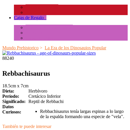
Insectos y Arañas
Reptiles y Ranas
Cajas de Regalo
+
Tubos de Animales Minis
Accesorios
Cajas de Regalo
Mundo Prehistorico
>
La Era de los Dinosauios Popular
88240
Rebbachisaurus
18.5cm x 7cm
Dieta:
Herbívoro
Período:
Cretácico Inferior
Significado:
Reptil de Rebbachi
Datos
Rebbachisaurus tenía largas espinas a lo largo
Curiosos:
de la espalda formando una especie de "vela".
También te puede interesar