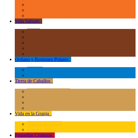
La Era de los Dinosauios 1:40
La Era de los Dinosauios Popular
Otros Animales Prehistóricos
Vida Salvaje
+
África
Asia y Australasia
Europa
Norteamérica
Sudeamérica
Océano y Regiones Polares
+
Océano
Regiones Polares
Tierra de Caballos
+
Caballos Deluxe 1:12
Caballos 1:20
Magical Horses
Rider & Accessories
Vida en la Granja
+
Vida en la Granja
Gatos y Perros
Pequeñas Criaturas
+