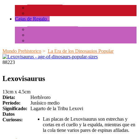
Insectos y Arañas
Reptiles y Ranas
Cajas de Regalo
+
Tubos de Animales Minis
Accesorios
Cajas de Regalo
Mundo Prehistorico
>
La Era de los Dinosauios Popular
88223
Lexovisaurus
13cm x 4.5cm
Dieta:
Herbívoro
Período:
Jurásico medio
Significado:
Lagarto de la Tribu Lexovi
Datos
Las placas de Lexovisaurus son estrechas y
Curiosos:
cortas en el cuello y la espalda, mientras que en
la cola tiene varios pares de espinas afiladas.