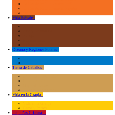
La Era de los Dinosauios 1:40
La Era de los Dinosauios Popular
Otros Animales Prehistóricos
Vida Salvaje
+
África
Asia y Australasia
Europa
Norteamérica
Sudeamérica
Océano y Regiones Polares
+
Océano
Regiones Polares
Tierra de Caballos
+
Caballos Deluxe 1:12
Caballos 1:20
Magical Horses
Rider & Accessories
Vida en la Granja
+
Vida en la Granja
Gatos y Perros
Pequeñas Criaturas
+