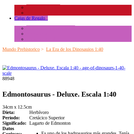
Insectos y Arañas
Reptiles y Ranas
Cajas de Regalo
+
Tubos de Animales Minis
Accesorios
Cajas de Regalo
Mundo Prehistorico
>
La Era de los Dinosauios 1:40
88948
Edmontosaurus - Deluxe. Escala 1:40
34cm x 12.5cm
Dieta:
Herbívoro
Período:
Cretácico Superior
Significado:
Lagarto de Edmonton
Datos
Es uno de los hadrosaurios más grandes. Tenía
Curiosos: