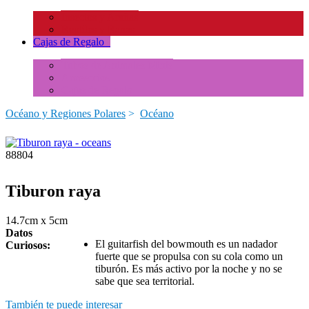
Insectos y Arañas
Reptiles y Ranas
Cajas de Regalo
+
Tubos de Animales Minis
Accesorios
Cajas de Regalo
Océano y Regiones Polares
>
Océano
88804
Tiburon raya
14.7cm x 5cm
Datos
El guitarfish del bowmouth es un nadador
Curiosos:
fuerte que se propulsa con su cola como un
tiburón. Es más activo por la noche y no se
sabe que sea territorial.
También te puede interesar