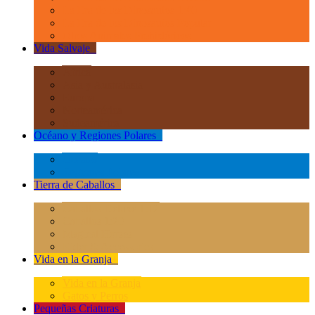
La Era de los Dinosauios 1:40
La Era de los Dinosauios Popular
Otros Animales Prehistóricos
Vida Salvaje
+
África
Asia y Australasia
Europa
Norteamérica
Sudeamérica
Océano y Regiones Polares
+
Océano
Regiones Polares
Tierra de Caballos
+
Caballos Deluxe 1:12
Caballos 1:20
Magical Horses
Rider & Accessories
Vida en la Granja
+
Vida en la Granja
Gatos y Perros
Pequeñas Criaturas
+