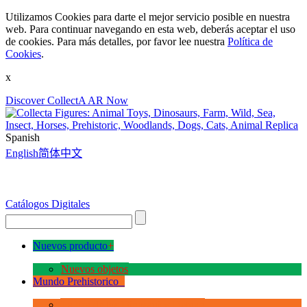
Utilizamos Cookies para darte el mejor servicio posible en nuestra
web. Para continuar navegando en esta web, deberás aceptar el uso
de cookies. Para más detalles, por favor lee nuestra
Política de
Cookies
.
x
Discover CollectA AR Now
Spanish
English
简体中文
Catálogos Digitales
Nuevos producto
+
Nuevos objetos
Mundo Prehistorico
+
La Era de los Dinosauios Deluxe