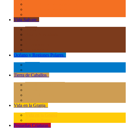
La Era de los Dinosauios 1:40
La Era de los Dinosauios Popular
Otros Animales Prehistóricos
Vida Salvaje
+
África
Asia y Australasia
Europa
Norteamérica
Sudeamérica
Océano y Regiones Polares
+
Océano
Regiones Polares
Tierra de Caballos
+
Caballos Deluxe 1:12
Caballos 1:20
Magical Horses
Rider & Accessories
Vida en la Granja
+
Vida en la Granja
Gatos y Perros
Pequeñas Criaturas
+