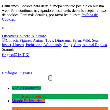
Utilizamos Cookies para darte el mejor servicio posible en nuestra
web. Para continuar navegando en esta web, deberás aceptar el uso
de cookies. Para más detalles, por favor lee nuestra
Política de
Cookies
.
x
Discover CollectA AR Now
Spanish
English
简体中文
Catálogos Digitales
Nuevos producto
+
Nuevos objetos
Mundo Prehistorico
+
La Era de los Dinosauios Deluxe