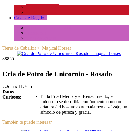
Insectos y Arañas
Reptiles y Ranas
Cajas de Regalo
+
Tubos de Animales Minis
Accesorios
Cajas de Regalo
Tierra de Caballos
>
Magical Horses
88855
Cria de Potro de Unicornio - Rosado
7.2cm x 11.7cm
Datos
En la Edad Media y el Renacimiento, el
Curiosos:
unicornio se describía comúnmente como una
criatura del bosque extremadamente salvaje, un
símbolo de pureza y gracia.
También te puede interesar