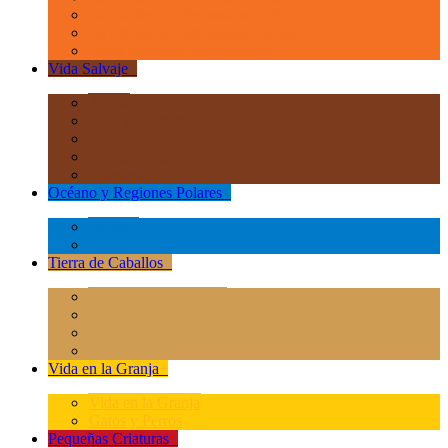
La Era de los Dinosauios 1:40
La Era de los Dinosauios Popular
Otros Animales Prehistóricos
Vida Salvaje
+
África
Asia y Australasia
Europa
Norteamérica
Sudeamérica
Océano y Regiones Polares
+
Océano
Regiones Polares
Tierra de Caballos
+
Caballos Deluxe 1:12
Caballos 1:20
Magical Horses
Rider & Accessories
Vida en la Granja
+
Vida en la Granja
Gatos y Perros
Pequeñas Criaturas
+