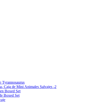
e Tyrannosaurus
ta- Caja de Mini Animales Salvajes -2
pen Boxed Set
ife Boxed Set
vaje