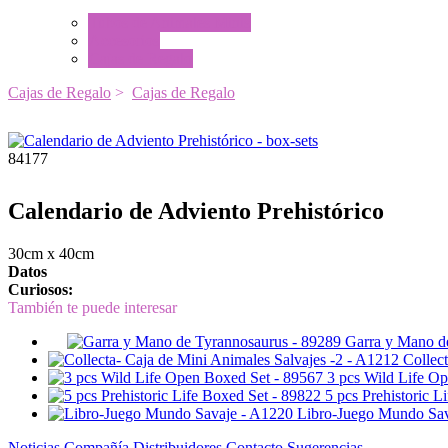
Tubos de Animales Minis
Accesorios
Cajas de Regalo
Cajas de Regalo
>
Cajas de Regalo
84177
Calendario de Adviento Prehistórico
30cm x 40cm
Datos
Curiosos:
También te puede interesar
Garra y Mano d
Collec
3 pcs Wild Life O
5 pcs Prehistoric L
Libro-Juego Mundo Sa
Noticias
Compañía
Distribuidores
Contacto
Sugerencias