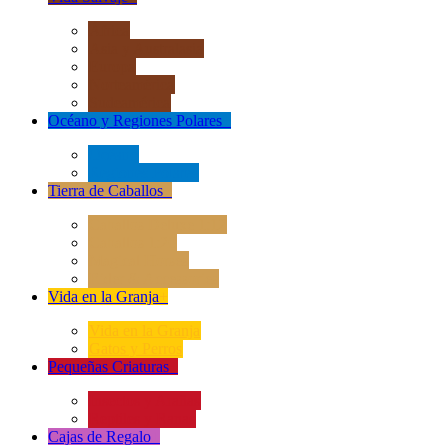
África
Asia y Australasia
Europa
Norteamérica
Sudeamérica
Océano y Regiones Polares
+
Océano
Regiones Polares
Tierra de Caballos
+
Caballos Deluxe 1:12
Caballos 1:20
Magical Horses
Rider & Accessories
Vida en la Granja
+
Vida en la Granja
Gatos y Perros
Pequeñas Criaturas
+
Insectos y Arañas
Reptiles y Ranas
Cajas de Regalo
+