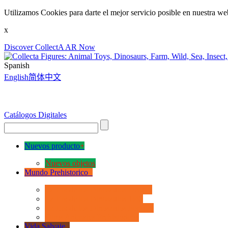
Utilizamos Cookies para darte el mejor servicio posible en nuestra we
x
Discover CollectA AR Now
Spanish
English
简体中文
Catálogos Digitales
Nuevos producto
+
Nuevos objetos
Mundo Prehistorico
+
La Era de los Dinosauios Deluxe
La Era de los Dinosauios 1:40
La Era de los Dinosauios Popular
Otros Animales Prehistóricos
Vida Salvaje
+