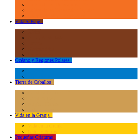
La Era de los Dinosauios 1:40
La Era de los Dinosauios Popular
Otros Animales Prehistóricos
Vida Salvaje
+
África
Asia y Australasia
Europa
Norteamérica
Sudeamérica
Océano y Regiones Polares
+
Océano
Regiones Polares
Tierra de Caballos
+
Caballos Deluxe 1:12
Caballos 1:20
Magical Horses
Rider & Accessories
Vida en la Granja
+
Vida en la Granja
Gatos y Perros
Pequeñas Criaturas
+