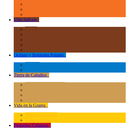
La Era de los Dinosauios 1:40
La Era de los Dinosauios Popular
Otros Animales Prehistóricos
Vida Salvaje
+
África
Asia y Australasia
Europa
Norteamérica
Sudeamérica
Océano y Regiones Polares
+
Océano
Regiones Polares
Tierra de Caballos
+
Caballos Deluxe 1:12
Caballos 1:20
Magical Horses
Rider & Accessories
Vida en la Granja
+
Vida en la Granja
Gatos y Perros
Pequeñas Criaturas
+