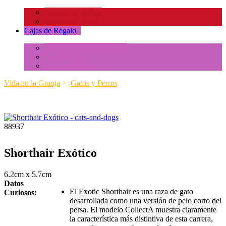
Insectos y Arañas
Reptiles y Ranas
Cajas de Regalo
+
Tubos de Animales Minis
Accesorios
Cajas de Regalo
Vida en la Granja
>
Gatos y Perros
88937
Shorthair Exótico
6.2cm x 5.7cm
Datos
El Exotic Shorthair es una raza de gato
Curiosos:
desarrollada como una versión de pelo corto del
persa. El modelo CollectA muestra claramente
la característica más distintiva de esta carrera,