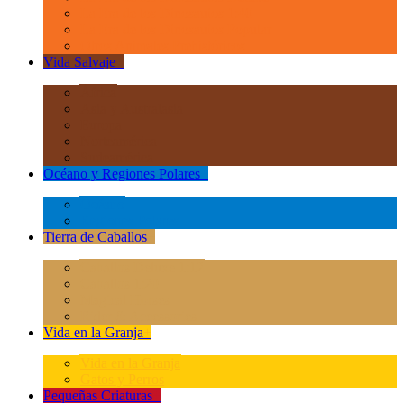
La Era de los Dinosauios 1:40
La Era de los Dinosauios Popular
Otros Animales Prehistóricos
Vida Salvaje
+
África
Asia y Australasia
Europa
Norteamérica
Sudeamérica
Océano y Regiones Polares
+
Océano
Regiones Polares
Tierra de Caballos
+
Caballos Deluxe 1:12
Caballos 1:20
Magical Horses
Rider & Accessories
Vida en la Granja
+
Vida en la Granja
Gatos y Perros
Pequeñas Criaturas
+