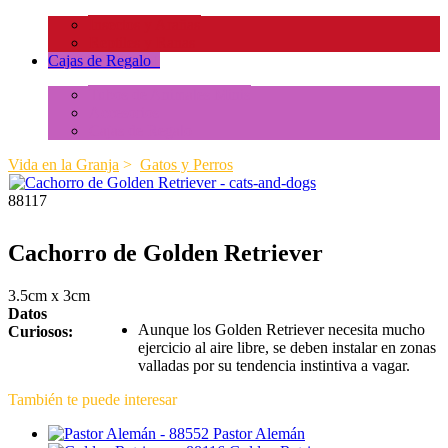
Insectos y Arañas
Reptiles y Ranas
Cajas de Regalo
+
Tubos de Animales Minis
Accesorios
Cajas de Regalo
Vida en la Granja
>
Gatos y Perros
88117
Cachorro de Golden Retriever
3.5cm x 3cm
Datos
Aunque los Golden Retriever necesita mucho
Curiosos:
ejercicio al aire libre, se deben instalar en zonas
valladas por su tendencia instintiva a vagar.
También te puede interesar
Pastor Alemán