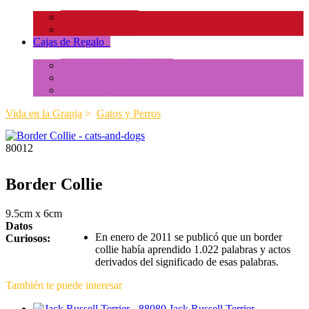
Insectos y Arañas
Reptiles y Ranas
Cajas de Regalo
+
Tubos de Animales Minis
Accesorios
Cajas de Regalo
Vida en la Granja
>
Gatos y Perros
80012
Border Collie
9.5cm x 6cm
Datos
En enero de 2011 se publicó que un border
Curiosos:
collie había aprendido 1.022 palabras y actos
derivados del significado de esas palabras.
También te puede interesar
Jack Russell Terrier