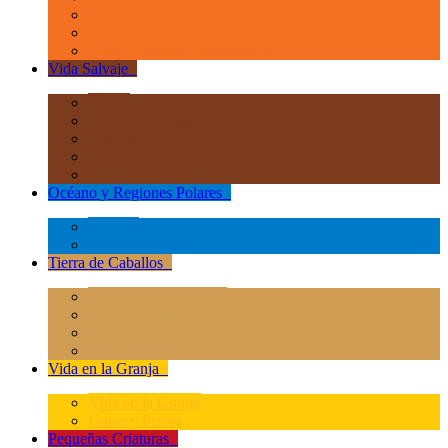
La Era de los Dinosauios 1:40
La Era de los Dinosauios Popular
Otros Animales Prehistóricos
Vida Salvaje
+
África
Asia y Australasia
Europa
Norteamérica
Sudeamérica
Océano y Regiones Polares
+
Océano
Regiones Polares
Tierra de Caballos
+
Caballos Deluxe 1:12
Caballos 1:20
Magical Horses
Rider & Accessories
Vida en la Granja
+
Vida en la Granja
Gatos y Perros
Pequeñas Criaturas
+