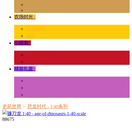
独角兽奇幻世界
Rider & Accessories
农场时光
+
农场动物
猫狗
小探索
+
昆虫和蜘蛛类
爬虫和两栖类
精装礼盒
+
迷你动物
情景配置
多样礼盒
史前世界
>
恐龙时代 - 1:40系列
88675