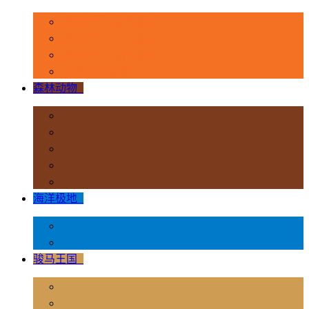
恐龙时代 - 豪华系列
恐龙时代 - 1:40系列
恐龙时代 - 流行系列
其他史前动物
森林动物
+
非洲
亚洲和大洋洲
欧洲
北美洲
南美洲
海洋极地
+
海洋动物
极地动物
骏马王国
+
骏马 - 1:12 系列
骏马 - 1:20 系列