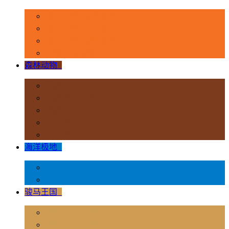
恐龙时代 - 豪华系列
恐龙时代 - 1:40系列
恐龙时代 - 流行系列
其他史前动物
森林动物
+
非洲
亚洲和大洋洲
欧洲
北美洲
南美洲
海洋极地
+
海洋动物
极地动物
骏马王国
+
骏马 - 1:12 系列
骏马 - 1:20 系列