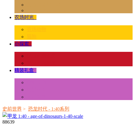
独角兽奇幻世界
Rider & Accessories
农场时光
+
农场动物
猫狗
小探索
+
昆虫和蜘蛛类
爬虫和两栖类
精装礼盒
+
迷你动物
情景配置
多样礼盒
史前世界
>
恐龙时代 - 1:40系列
88639