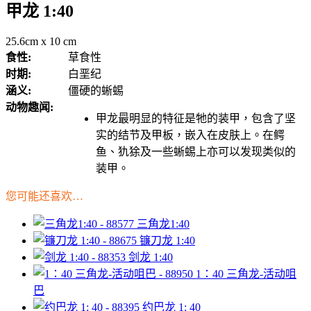
甲龙 1:40
25.6cm x 10 cm
食性:
草食性
时期:
白垩纪
涵义:
僵硬的蜥蜴
动物趣闻:
甲龙最明显的特征是牠的装甲，包含了坚
实的结节及甲板，嵌入在皮肤上。在鳄
鱼、犰狳及一些蜥蜴上亦可以发现类似的
装甲。
您可能还喜欢…
三角龙1:40
镰刀龙 1:40
剑龙 1:40
1：40 三角龙-活动咀
巴
约巴龙 1: 40