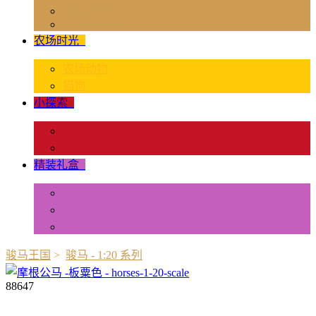
独角兽奇幻世界
Rider & Accessories
农场时光
+
农场动物
猫狗
小探索
+
昆虫和蜘蛛类
爬虫和两栖类
精装礼盒
+
迷你动物
情景配置
多样礼盒
骏马王国
>
骏马 - 1:20 系列
88647