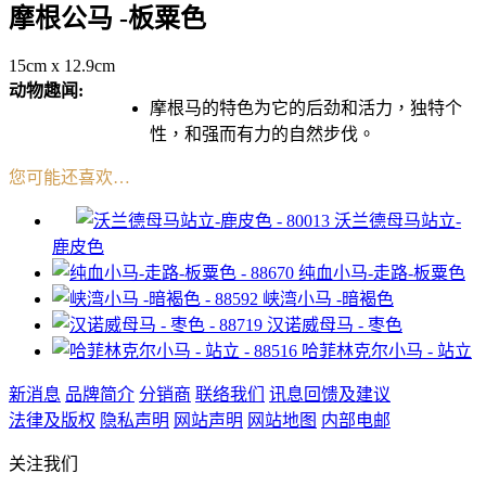
摩根公马 -板粟色
15cm x 12.9cm
动物趣闻:
摩根马的特色为它的后劲和活力，独特个
性，和强而有力的自然步伐。
您可能还喜欢…
沃兰德母马站立-
鹿皮色
纯血小马-走路-板粟色
峡湾小马 -暗褐色
汉诺威母马 - 枣色
哈菲林克尔小马 - 站立
新消息
品牌简介
分销商
联络我们
讯息回馈及建议
法律及版权
隐私声明
网站声明
网站地图
内部电邮
关注我们