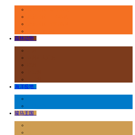
恐龙时代 - 豪华系列
恐龙时代 - 1:40系列
恐龙时代 - 流行系列
其他史前动物
森林动物
+
非洲
亚洲和大洋洲
欧洲
北美洲
南美洲
海洋极地
+
海洋动物
极地动物
骏马王国
+
骏马 - 1:12 系列
骏马 - 1:20 系列